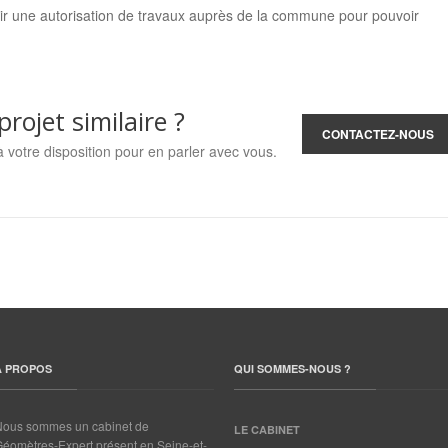
nir une autorisation de travaux auprès de la commune pour pouvoir
rojet similaire ?
CONTACTEZ-NOUS
à votre disposition pour en parler avec vous.
A PROPOS
QUI SOMMES-NOUS ?
Nous sommes un cabinet de
LE CABINET
éomètres-Expert présent en Seine-et-