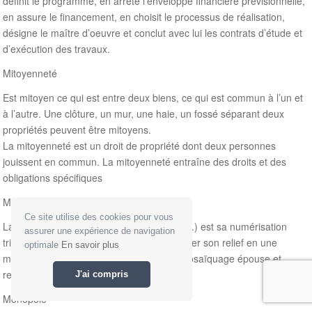
définit le programme, en arrête l’enveloppe financière prévisionnelle,
en assure le financement, en choisit le processus de réalisation,
désigne le maître d’oeuvre et conclut avec lui les contrats d’étude et
d’exécution des travaux.
Mitoyenneté
Est mitoyen ce qui est entre deux biens, ce qui est commun à l’un et
à l’autre. Une clôture, un mur, une haie, un fossé séparant deux
propriétés peuvent être mitoyens.
La mitoyenneté est un droit de propriété dont deux personnes
jouissent en commun. La mitoyenneté entraîne des droits et des
obligations spécifiques
Modélisation
Ce site utilise des cookies pour vous
La modélisation d’un terrain (d’une statue?.) est sa numérisation
assurer une expérience de navigation
tridimensionnelle. Elle consiste à transformer son relief en une
optimale
En savoir plus
multitude de triangles irréguliers dont le mosaïquage épouse et
restitue fidèlement la surface.
J'ai compris
Monopole